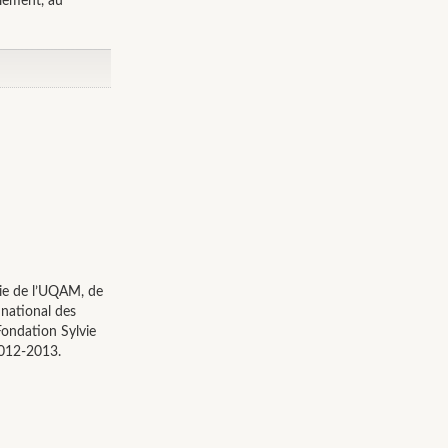
plement, au
erie de l’UQAM, de
 national des
Fondation Sylvie
 2012-2013.