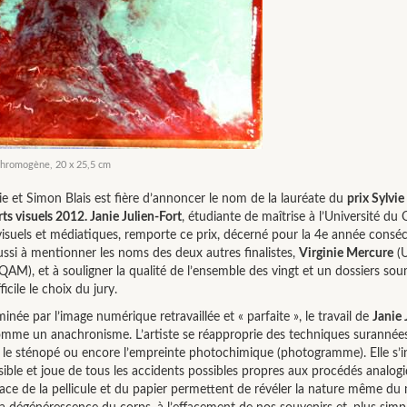
chromogène, 20 x 25,5 cm
e et Simon Blais est fière d’annoncer le nom de la lauréate du
prix Sylvie
rts visuels 2012. Janie Julien-Fort
, étudiante de maîtrise à l’Université du
visuels et médiatiques, remporte ce prix, décerné pour la 4e année conséc
ussi à mentionner les noms des deux autres finalistes,
Virginie Mercure
(U
AM), et à souligner la qualité de l’ensemble des vingt et un dossiers soum
icile le choix du jury.
ée par l’image numérique retravaillée et « parfaite », le travail de
Janie 
comme un anachronisme. L’artiste se réapproprie des techniques suranné
, le sténopé ou encore l’empreinte photochimique (photogramme). Elle s’in
ble et joue de tous les accidents possibles propres aux procédés analogi
rface de la pellicule et du papier permettent de révéler la nature même d