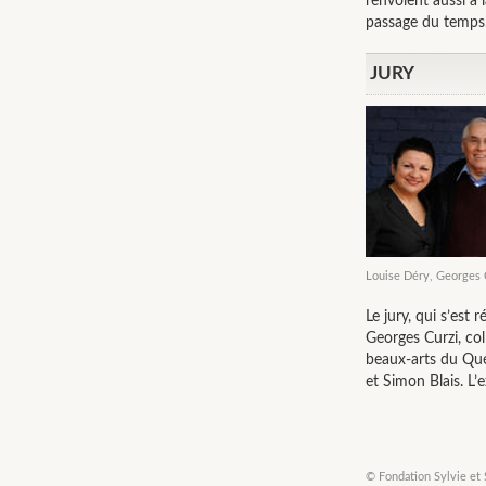
renvoient aussi à 
passage du temps
JURY
Louise Déry, Georges C
Le jury, qui s’est 
Georges Curzi, co
beaux-arts du Québ
et Simon Blais. L’
© Fondation Sylvie et 