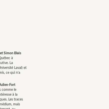
 et Simon Blais
 Québec à
utive. La
niversité Laval) et
is, ce qui n’a
Julien-Fort
es comme le
téresse à la
ques. Les traces
u médium, mais