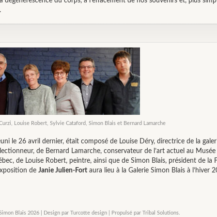
la dégénérescence du corps, à l’effacement de nos souvenirs et, plus sim
.
urzi, Louise Robert, Sylvie Cataford, Simon Blais et Bernard Lamarche
réuni le 26 avril dernier, était composé de Louise Déry, directrice de la gal
llectionneur, de Bernard Lamarche, conservateur de l’art actuel au Musée
ec, de Louise Robert, peintre, ainsi que de Simon Blais, président de la 
exposition de
Janie Julien-Fort
aura lieu à la Galerie Simon Blais à l’hiver
Simon Blais 2026 | Design par
Turcotte design
|
Propulsé par Tribal Solutions
.