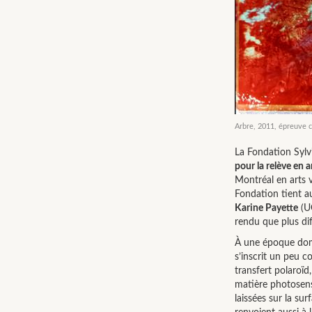
Arbre, 2011, épreuve 
La Fondation Sylvi
pour la relève en a
Montréal en arts 
Fondation tient a
Karine Payette
(UQ
rendu que plus diff
À une époque domin
s’inscrit un peu 
transfert polaroïd
matière photosensi
laissées sur la su