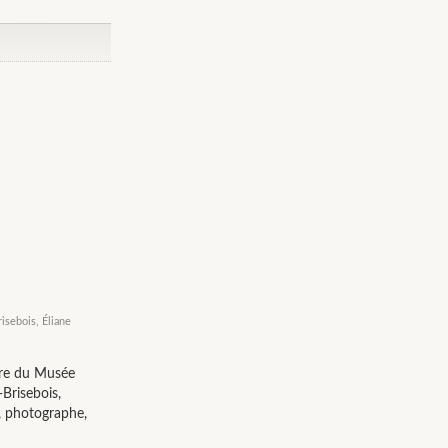
isebois, Éliane
aire du Musée
Brisebois,
, photographe,