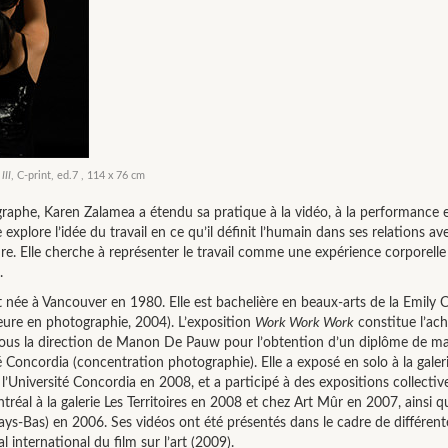
III
, C-print, ed.7 , 114 x 76 cm
aphe, Karen Zalamea a étendu sa pratique à la vidéo, à la performance et 
 explore l’idée du travail en ce qu’il définit l’humain dans ses relations ave
e. Elle cherche à représenter le travail comme une expérience corporelle
.
née à Vancouver en 1980. Elle est bachelière en beaux-arts de la Emily Ca
eure en photographie, 2004). L’exposition
Work Work Work
constitue l’ac
ous la direction de Manon De Pauw pour l’obtention d’un diplôme de maî
té Concordia (concentration photographie). Elle a exposé en solo à la galeri
l’Université Concordia en 2008, et a participé à des expositions collecti
al à la galerie Les Territoires en 2008 et chez Art Mûr en 2007, ainsi qu
ys-Bas) en 2006. Ses vidéos ont été présentés dans le cadre de différent
l international du film sur l’art (2009).