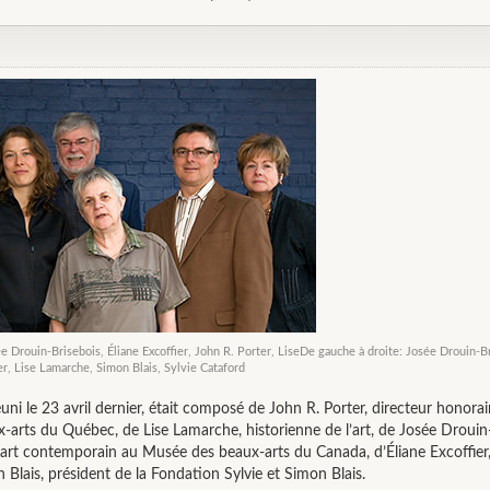
ée Drouin-Brisebois, Éliane Excoffier, John R. Porter, LiseDe gauche à droite: Josée Drouin-Br
er, Lise Lamarche, Simon Blais, Sylvie Cataford
 réuni le 23 avril dernier, était composé de John R. Porter, directeur honor
-arts du Québec, de Lise Lamarche, historienne de l’art, de Josée Drouin-
l’art contemporain au Musée des beaux-arts du Canada, d’Éliane Excoffier
 Blais, président de la Fondation Sylvie et Simon Blais.