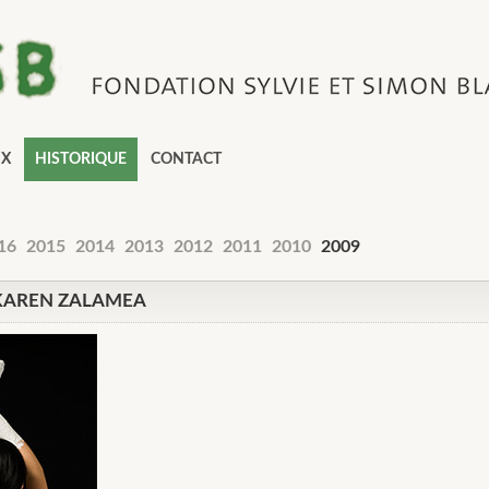
IX
HISTORIQUE
CONTACT
16
2015
2014
2013
2012
2011
2010
2009
 KAREN ZALAMEA