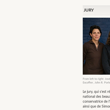
JURY
From left to right: Jos
Excoffier, John R. Port
Le jury, qui s’est
national des beaux
conservatrice de 
ainsi que de Simon