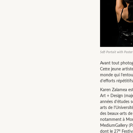
Self-Portait with Paster 
Avant tout photogr
Cette jeune artiste
monde qui l’entour
d’efforts répétitifs
Karen Zalamea est 
Art + Design (maj
années d’études s
arts de l’Universi
des beaux-arts de 
notamment à Montré
MediumGallery (Pa
e
dont le 27
Festiva